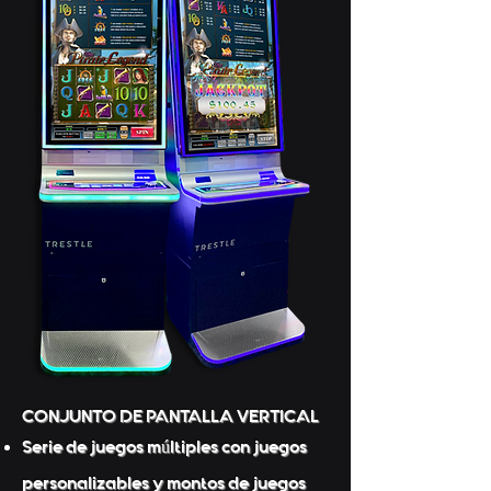
CONJUNTO DE PANTALLA VERTICAL
Serie de juegos múltiples con juegos
personalizables y montos de juegos