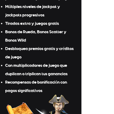
Múltiples niveles de jackpot y
jackpots progresivos
Tiradas extra y juegos gratis
Bonos de Rueda, Bonos Scatter y
Bonos Wild
Desbloquea premios gratis y créditos
de juego
Con multiplicadores de juego que
duplican o triplican tus ganancias
Recompensas de bonificación con
pagos significativos