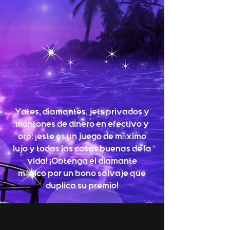
Yates, diamantes, jets privados y
montones de dinero en efectivo y
oro: ¡este es un juego de máximo
lujo y todas las cosas buenas de la
vida! ¡Obtenga el diamante
mágico por un bono salvaje que
duplica su premio!