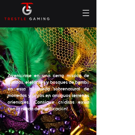
Aventúrate en una tierra mística de
pandas, elefantes y bosques de bambú
en esta búsqueda sobrenatural de
monedas y joyas en antiguos terrenos
orientales. ¡Consigue créditos extra
con la rueda de bonificación!