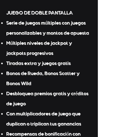
JUEGO DE DOBLE PANTALLA
Serie de juegos múltiples con juegos
personalizables y montos de apuesta
Múltiples niveles de jackpot y
jackpots progresivos
Tiradas extra y juegos gratis
Bonos de Rueda, Bonos Scatter y
Bonos Wild
Desbloquea premios gratis y créditos
de juego
Con multiplicadores de juego que
duplican o triplican tus ganancias
Recompensas de bonificación con